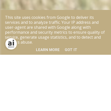
This site uses cookies from Google to deliver its
services and to analyze traffic. Your IP address and
user-agent are shared with Google along with
performance and security metrics to ensure quality of
service, generate usage statistics, and to detect and
address abuse.
LEARN MORE
GOT IT
CONTACT
Onze contactgegevens
Aarzel niet en contacteer ons voor een vrijblijvende
kennismaking. Wij luisteren naar jouw wensen en
verwachtingen. Vervolgens lichten wij onze eindeloze
mogelijkheden toe en tonen we je verschillende