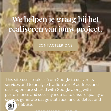
We helpen je graag bij het
realiseren van jouw project.
CONTACTEER ONS
This site uses cookies from Google to deliver its
services and to analyze traffic. Your IP address and
user-agent are shared with Google along with
performance and security metrics to ensure quality of
service, generate usage statistics, and to detect and
address abuse.